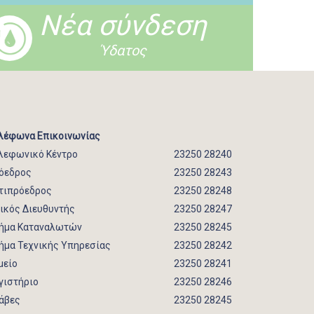
Νέα σύνδεση
Ύδατος
λέφωνα Επικοινωνίας
λεφωνικό Κέντρο
23250 28240
όεδρος
23250 28243
τιπρόεδρος
23250 28248
νικός Διευθυντής
23250 28247
ήμα Καταναλωτών
23250 28245
ήμα Τεχνικής Υπηρεσίας
23250 28242
μείο
23250 28241
γιστήριο
23250 28246
άβες
23250 28245