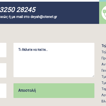
3250 28245
ικώς ή με mail στο
deyah@otenet.gr
Τη
Τη
Πρ
Αν
Γε
Τμ
Τμ
Τα
Λο
Βλ