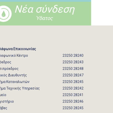
Νέα σύνδεση
Ύδατος
λέφωνα Επικοινωνίας
λεφωνικό Κέντρο
23250 28240
όεδρος
23250 28243
τιπρόεδρος
23250 28248
νικός Διευθυντής
23250 28247
ήμα Καταναλωτών
23250 28245
ήμα Τεχνικής Υπηρεσίας
23250 28242
μείο
23250 28241
γιστήριο
23250 28246
άβες
23250 28245