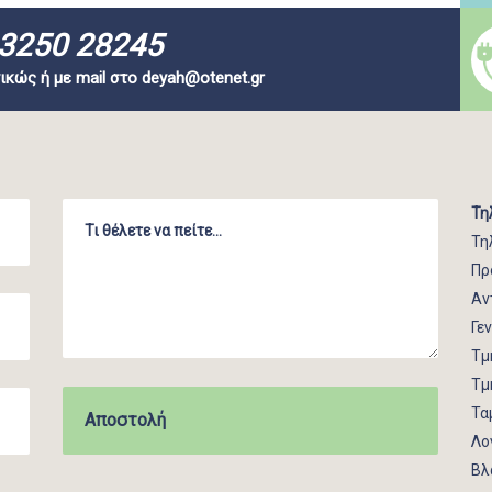
3250 28245
ικώς ή με mail στο
deyah@otenet.gr
Τη
Τη
Πρ
Αν
Γε
Τμ
Τμ
Τα
Λο
Βλ