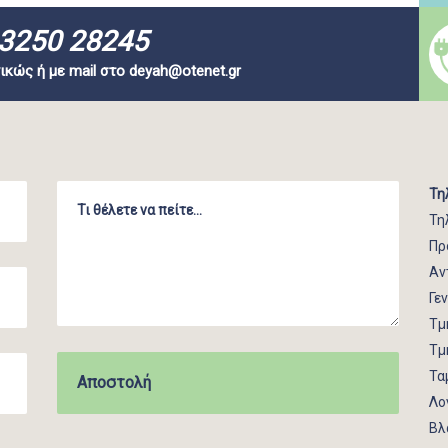
3250 28245
ικώς ή με mail στο
deyah@otenet.gr
Τη
Τη
Πρ
Αν
Γε
Τμ
Τμ
Τα
Λο
Βλ