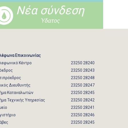
Νέα σύνδεση
Ύδατος
λέφωνα Επικοινωνίας
λεφωνικό Κέντρο
23250 28240
όεδρος
23250 28243
τιπρόεδρος
23250 28248
νικός Διευθυντής
23250 28247
ήμα Καταναλωτών
23250 28245
ήμα Τεχνικής Υπηρεσίας
23250 28242
μείο
23250 28241
γιστήριο
23250 28246
άβες
23250 28245