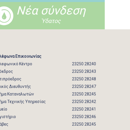
Νέα σύνδεση
Ύδατος
λέφωνα Επικοινωνίας
λεφωνικό Κέντρο
23250 28240
όεδρος
23250 28243
τιπρόεδρος
23250 28248
νικός Διευθυντής
23250 28247
ήμα Καταναλωτών
23250 28245
ήμα Τεχνικής Υπηρεσίας
23250 28242
μείο
23250 28241
γιστήριο
23250 28246
άβες
23250 28245