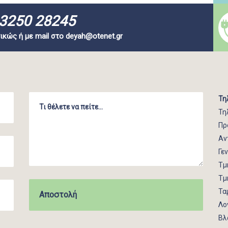
3250 28245
ικώς ή με mail στο
deyah@otenet.gr
Τη
Τη
Πρ
Αν
Γε
Τμ
Τμ
Τα
Λο
Βλ