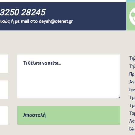
3250 28245
ικώς ή με mail στο
deyah@otenet.gr
Τη
Τη
Πρ
Αν
Γε
Τμ
Τμ
Τα
Λο
Βλ