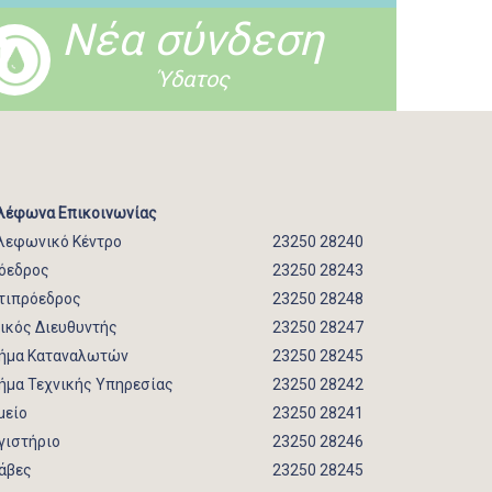
Νέα σύνδεση
Ύδατος
λέφωνα Επικοινωνίας
λεφωνικό Κέντρο
23250 28240
όεδρος
23250 28243
τιπρόεδρος
23250 28248
νικός Διευθυντής
23250 28247
ήμα Καταναλωτών
23250 28245
ήμα Τεχνικής Υπηρεσίας
23250 28242
μείο
23250 28241
γιστήριο
23250 28246
άβες
23250 28245