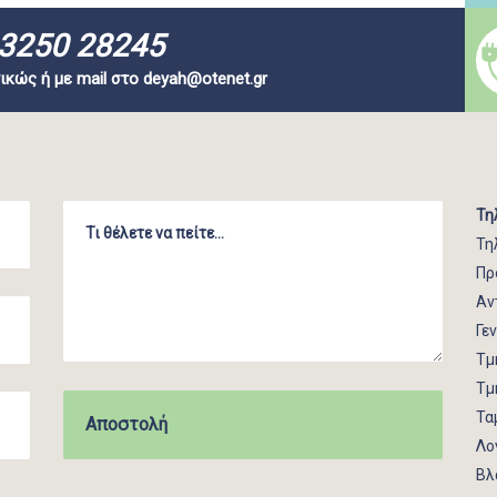
3250 28245
ικώς ή με mail στο
deyah@otenet.gr
Τη
Τη
Πρ
Αν
Γε
Τμ
Τμ
Τα
Λο
Βλ