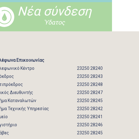
Νέα σύνδεση
Ύδατος
λέφωνα Επικοινωνίας
λεφωνικό Κέντρο
23250 28240
όεδρος
23250 28243
τιπρόεδρος
23250 28248
νικός Διευθυντής
23250 28247
ήμα Καταναλωτών
23250 28245
ήμα Τεχνικής Υπηρεσίας
23250 28242
μείο
23250 28241
γιστήριο
23250 28246
άβες
23250 28245