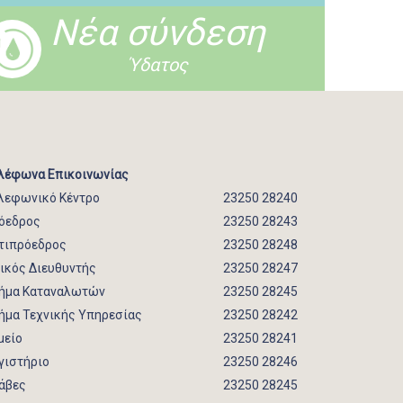
Νέα σύνδεση
Ύδατος
λέφωνα Επικοινωνίας
λεφωνικό Κέντρο
23250 28240
όεδρος
23250 28243
τιπρόεδρος
23250 28248
νικός Διευθυντής
23250 28247
ήμα Καταναλωτών
23250 28245
ήμα Τεχνικής Υπηρεσίας
23250 28242
μείο
23250 28241
γιστήριο
23250 28246
άβες
23250 28245