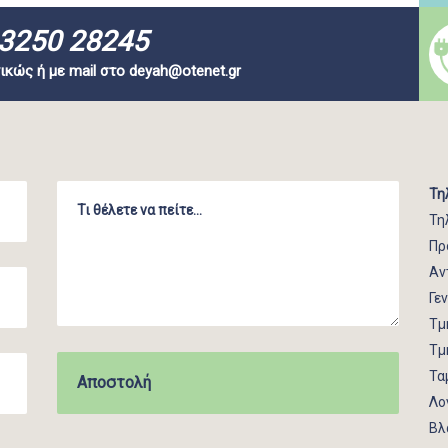
3250 28245
ικώς ή με mail στο
deyah@otenet.gr
Τη
Τη
Πρ
Αν
Γε
Τμ
Τμ
Τα
Λο
Βλ