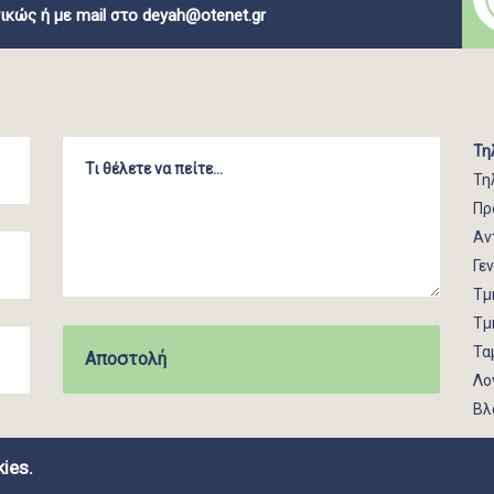
ικώς ή με mail στο
deyah@otenet.gr
Τη
Τη
Πρ
Αν
Γε
Τμ
Τμ
Τα
Λο
Βλ
ies.
ROUP | GRAPHIC DESIGN BY CIRCUS DESIGN STUDIO