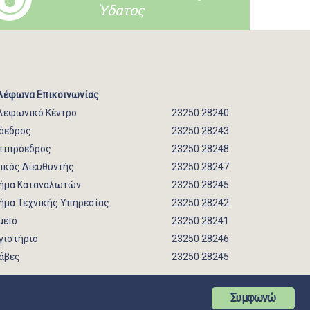
Ύδατος
λέφωνα Επικοινωνίας
λεφωνικό Κέντρο
23250 28240
όεδρος
23250 28243
τιπρόεδρος
23250 28248
νικός Διευθυντής
23250 28247
ήμα Καταναλωτών
23250 28245
ήμα Τεχνικής Υπηρεσίας
23250 28242
μείο
23250 28241
γιστήριο
23250 28246
άβες
23250 28245
Συμφωνώ