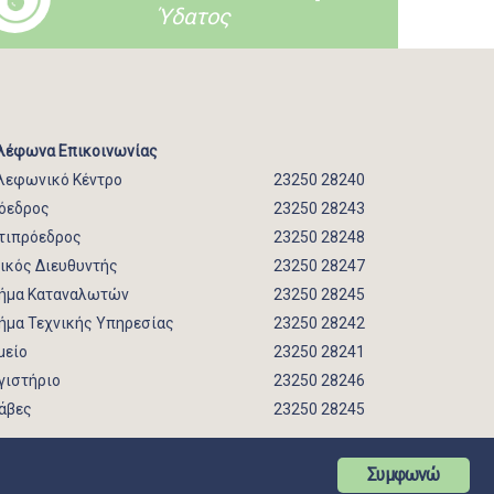
Ύδατος
λέφωνα Επικοινωνίας
λεφωνικό Κέντρο
23250 28240
όεδρος
23250 28243
τιπρόεδρος
23250 28248
νικός Διευθυντής
23250 28247
ήμα Καταναλωτών
23250 28245
ήμα Τεχνικής Υπηρεσίας
23250 28242
μείο
23250 28241
γιστήριο
23250 28246
άβες
23250 28245
Συμφωνώ