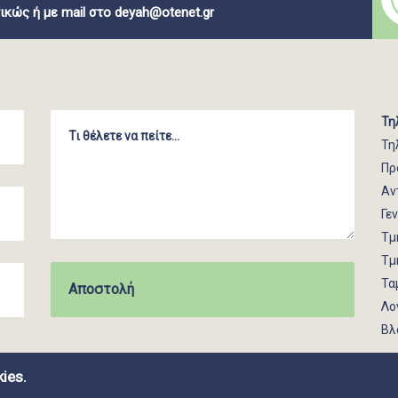
ικώς ή με mail στο
deyah@otenet.gr
Τη
Τη
Πρ
Αν
Γε
Τμ
Τμ
Τα
Λο
Βλ
ies.
ROUP | GRAPHIC DESIGN BY CIRCUS DESIGN STUDIO